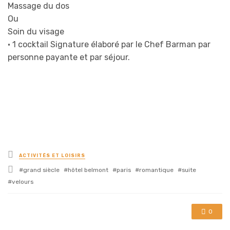
Massage du dos
Ou
Soin du visage
• 1 cocktail Signature élaboré par le Chef Barman par
personne payante et par séjour.
Posted
ACTIVITÉS ET LOISIRS
in
Tagged
grand siècle
hôtel belmont
paris
romantique
suite
with
velours
0