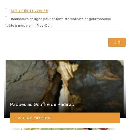
Posted
ACTIVITÉS ET LOISIRS
in
Tagged
concours en ligne pour enfant
créativité et gourmandise
with
pâte à modeler
Play-Doh
0
Pâques au Gouffre de Padirac
ARTICLE PRÉCÉDENT