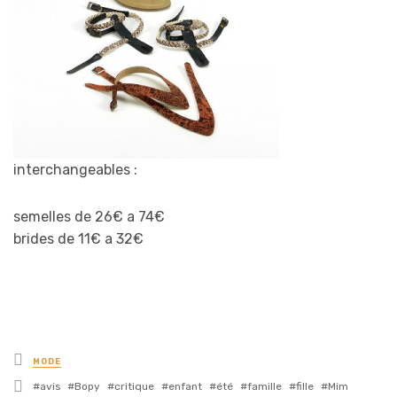
interchangeables :
semelles de 26€ a 74€
brides de 11€ a 32€
Posted
MODE
in
Tagged
avis
Bopy
critique
enfant
été
famille
fille
Mim